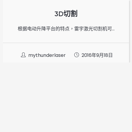
3D切割
根据电动升降平台的特点，雷宇激光切割机可…
mythunderlaser
2016年9月18日
地址:台北信義路五段2號15樓