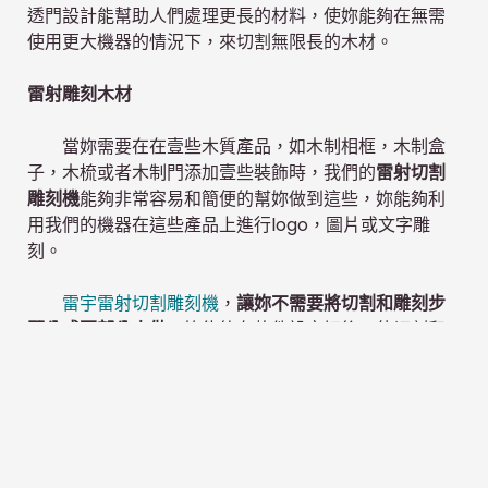
透門設計能幫助人們處理更長的材料，使妳能夠在無需
使用更大機器的情況下，來切割無限長的木材。
雷射雕刻木材
當妳需要在在壹些木質產品，如木制相框，木制盒
子，木梳或者木制門添加壹些裝飾時，我們的
雷射切割
雕刻機
能夠非常容易和簡便的幫妳做到這些，妳能夠利
用我們的機器在這些產品上進行logo，圖片或文字雕
刻。
雷宇雷射切割雕刻機
，
讓妳不需要將切割和雕刻步
驟分成兩部分來做
。妳能夠在軟件設定好後，使切割和
雕刻壹步到位，完成工作！妳甚至能夠利用
雷宇雷射
最
新的
3D雕刻技術
對木材進行
3D圖片雕刻
!