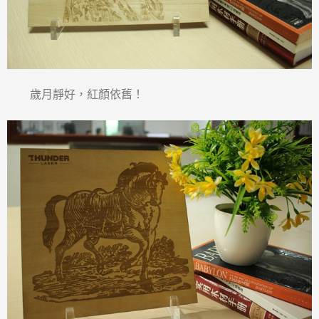
歲月靜好，紅顏依舊！