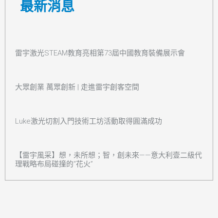
最新消息
雷宇激光STEAM教育亮相第73屆中國教育裝備展示會
大眾創業 萬眾創新 | 走進雷宇創客空間
Luke激光切割入門技術工坊活動取得圓滿成功
【雷宇風采】想，未所想；智，創未來——意大利壹二級代
理戰略布局碰撞的“花火”