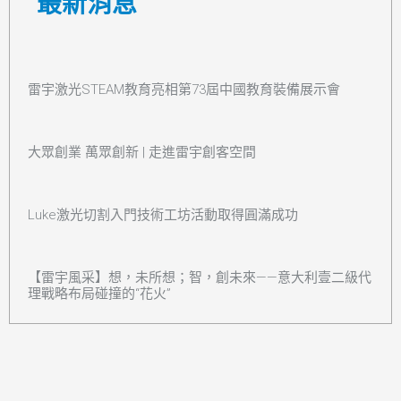
最新消息
雷宇激光STEAM教育亮相第73屆中國教育裝備展示會
大眾創業 萬眾創新 | 走進雷宇創客空間
Luke激光切割入門技術工坊活動取得圓滿成功
【雷宇風采】想，未所想；智，創未來——意大利壹二級代
理戰略布局碰撞的“花火”