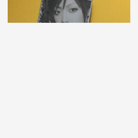
高清雕刻 02
雷切圖檔