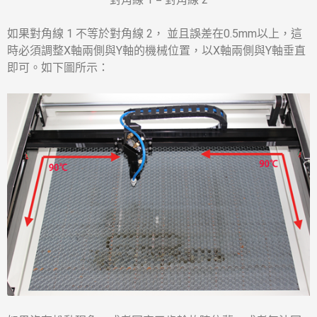
如果對角線 1 不等於對角線 2， 並且誤差在0.5mm以上，這
時必須調整X軸兩側與Y軸的機械位置，以X軸兩側與Y軸垂直
即可。如下圖所示：